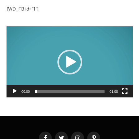
[WD_FB id="1"]
Lecteur
vidéo
00:00
01:00