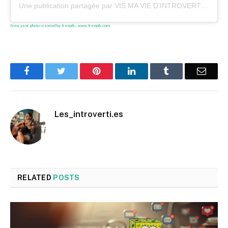
Une publication partagée par VIS MA VIE D’INTROVERTIE (@les_introverti.es)
New year photo created by freepik – www.freepik.com
Facebook
Twitter
Pinterest
LinkedIn
Tumblr
Email
Les_introverti.es
RELATED
POSTS