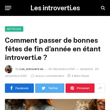
Les introverti.es
ARTICLES
Comment passer de bonnes
fêtes de fin d’année en étant
introverti.e ?
By
Les_introverti.es
20 décembre 2021
Updated:
20
décembre 2021
Aucun commentaire
4 Mins Read
Facebook
Twitter
Pinterest