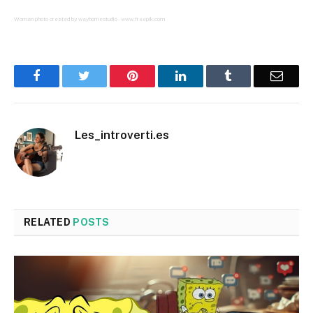
Woman photo created by wayhomestudio - www.freepik.com
Facebook
Twitter
Pinterest
LinkedIn
Tumblr
Email
Les_introverti.es
RELATED
POSTS