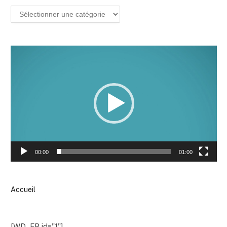
Lecteur
vidéo
00:00
01:00
Accueil
[WD_FB id="1"]