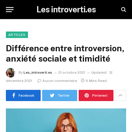
Les introverti.es
ARTICLES
Différence entre introversion,
anxiété sociale et timidité
By
Les_introverti.es
21 octobre 2021
Updated:
12
décembre 2021
Aucun commentaire
6 Mins Read
Facebook
Twitter
Pinterest