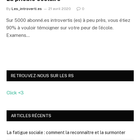
By
Les_introverti.es
21 avril 2020
0
Sur 5000 abonné.es introvertis (es) à peu près, vous étiez
90% à vouloir témoigner sur votre peur de l’école.
Examens…
RETROUVEZ-NOUS SUR LES RS
Click <3
ARTICLES RÉCENTS
La fatigue sociale : comment la reconnaître et la surmonter