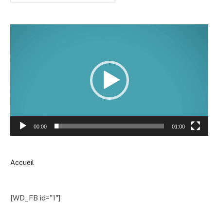
Lecteur
vidéo
00:00
01:00
Accueil
[WD_FB id="1"]