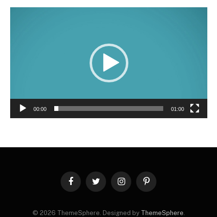
Lecteur
vidéo
00:00
01:00
Facebook
Twitter
Instagram
Pinterest
© 2026 ThemeSphere. Designed by
ThemeSphere
.